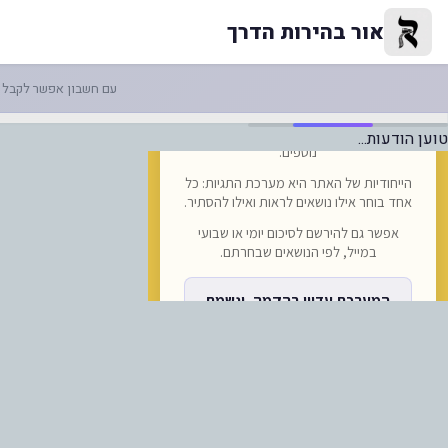
דרך לאומן נסללת: רבבות תפילות
אור בהירות הדרך
עם חשבון אפשר לקבל ה
טוען הודעות...