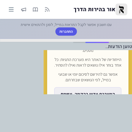
-רש״ת קיימו שיחה עם כ-100 נציגי חברות תעופה זרות על חזרת... | אור בהירות הדרך
אור בהירות הדרך
עם חשבון אפשר לקבל התראות במייל, לסנן ולהתאים אישית
התחברות
טוען הודעות...