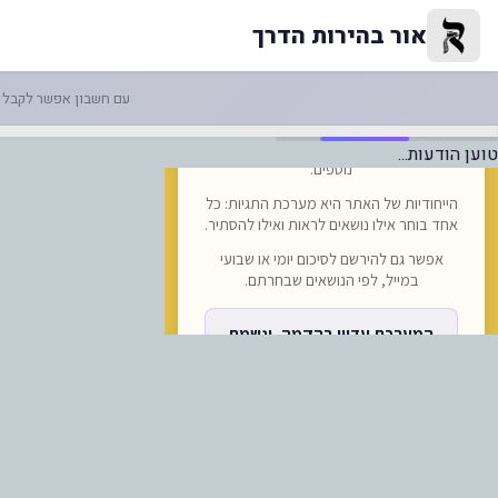
נשיא וולודימיר זלנסקי חתם אמש
אור בהירות הדרך
עם חשבון אפשר לקבל ה
טוען הודעות...