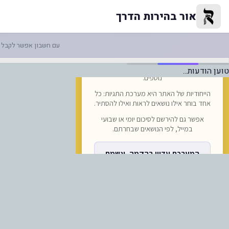
אם זו רק ההתחלה?: |-לופטהנזה 
אור בהירות הדרך
עם חשבון אפשר לקבל ה
טוען הודעות...