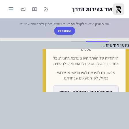
-"זה לא משנה איפה גדלת": תפיל
אור בהירות הדרך
עם חשבון אפשר לקבל התראות במייל, לסנן ולהתאים אישית
התחברות
טוען הודעות...