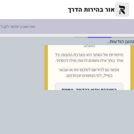
יך מגיעים מצ'כיה לאוקראינה בשנת 2024? (מתוך visitukraine... | אור בה
אור בהירות הדרך
עם חשבון אפשר לקבל ה
טוען הודעות...