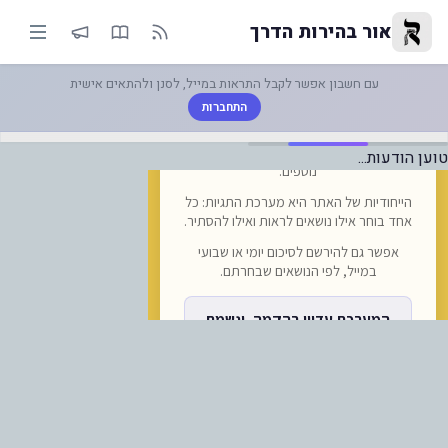
-מכתב תמיכה "מרפאת אומן"-| לק
אור בהירות הדרך
עם חשבון אפשר לקבל התראות במייל, לסנן ולהתאים אישית
התחברות
טוען הודעות...