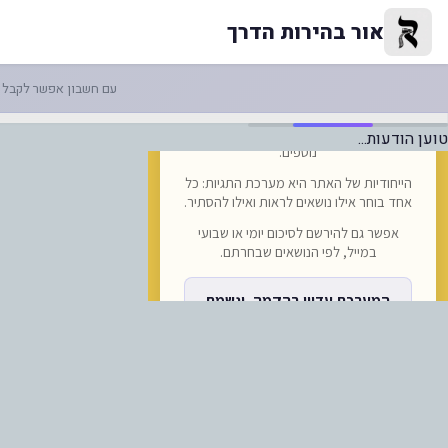
נשמות חדשות": פרוייקט מיוחד לס
אור בהירות הדרך
עם חשבון אפשר לקבל ה
טוען הודעות...