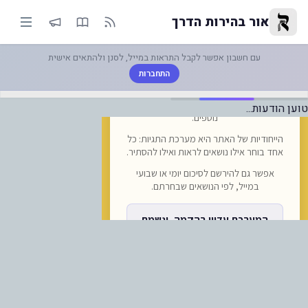
מרות הפסקת האש: ה-EASA מאריכה את אזהרת הטיסות למזרח התיכ... | אור בהירות הדרך
אור בהירות הדרך
עם חשבון אפשר לקבל התראות במייל, לסנן ולהתאים אישית
התחברות
טוען הודעות...