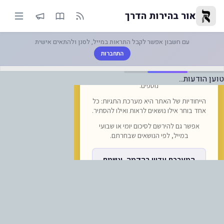
חברה הצ'כית גפרד אקספרס תשיק
אור בהירות הדרך
עם חשבון אפשר לקבל התראות במייל, לסנן ולהתאים אישית
התחברות
טוען הודעות...