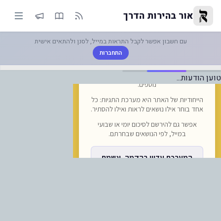
קייאפ (SkyUp) משיקה קו טיסות חדש בין קישינב לתל אביב, הח... | אור בהירות הדרך
אור בהירות הדרך
עם חשבון אפשר לקבל התראות במייל, לסנן ולהתאים אישית
התחברות
טוען הודעות...