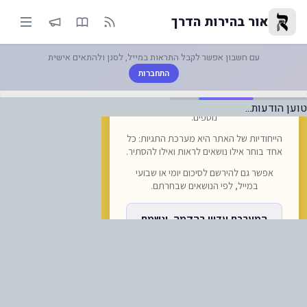
לעדי: ראיון עם ראש עיריית אומן: "כ-35 אלף חסידים צפויים ... | אור ב
אור בהירות הדרך
עם חשבון אפשר לקבל התראות במייל, לסנן ולהתאים אישית
התחברות
טוען הודעות...