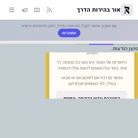
מונת מצב |-הנסיעה לאומן בצל גזי
אור בהירות הדרך
עם חשבון אפשר לקבל התראות במייל, לסנן ולהתאים אישית
התחברות
טוען הודעות...